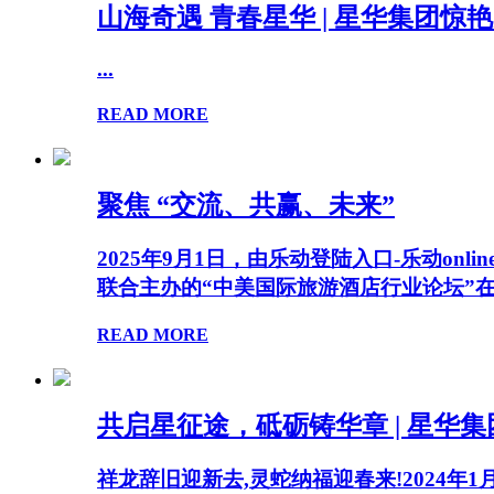
山海奇遇 青春星华 | 星华集团惊艳
...
READ MORE
聚焦 “交流、共赢、未来”
2025年9月1日，由乐动登陆入口-乐动o
联合主办的“中美国际旅游酒店行业论坛”在
READ MORE
共启星征途，砥砺铸华章 | 星华集
祥龙辞旧迎新去,灵蛇纳福迎春来!2024年