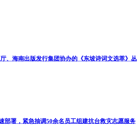
育厅、海南出版发行集团协办的《东坡诗词文选萃》丛
速部署，紧急抽调50余名员工组建抗台救灾志愿服务