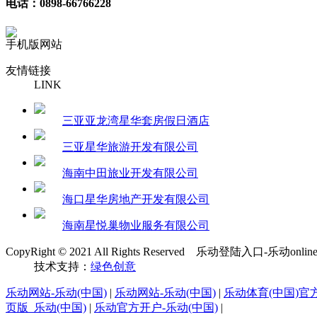
电话：0898-66766228
手机版网站
友情链接
LINK
三亚亚龙湾星华套房假日酒店
三亚星华旅游开发有限公司
海南中田旅业开发有限公司
海口星华房地产开发有限公司
海南星悦巢物业服务有限公司
CopyRight © 2021 All Rights Reserved 乐动登陆入口-乐动onl
技术支持：
绿色创意
乐动网站-乐动(中国)
|
乐动网站-乐动(中国)
|
乐动体育(中国)官方网
页版_乐动(中国)
|
乐动官方开户-乐动(中国)
|