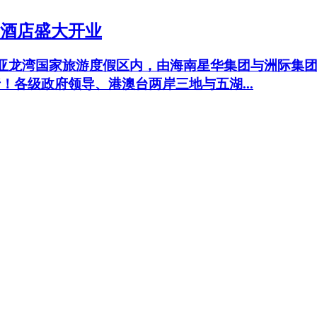
酒店盛大开业
于亚龙湾国家旅游度假区内，由海南星华集团与洲际集
各级政府领导、港澳台两岸三地与五湖...