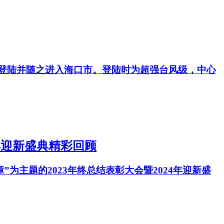
沿海登陆并随之进入海口市。登陆时为超强台风级，中心
4年迎新盛典精彩回顾
”为主题的2023年终总结表彰大会暨2024年迎新盛