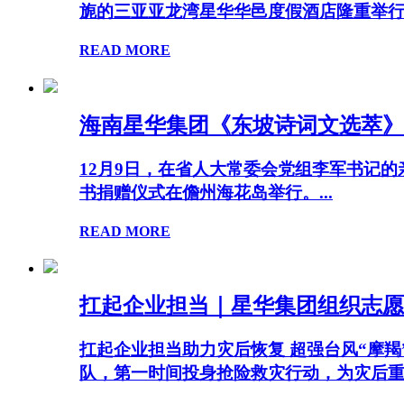
旎的三亚亚龙湾星华华邑度假酒店隆重举行。
READ MORE
海南星华集团《东坡诗词文选萃
12月9日，在省人大常委会党组李军书记
书捐赠仪式在儋州海花岛举行。...
READ MORE
扛起企业担当｜星华集团组织志愿
扛起企业担当助力灾后恢复 超强台风“摩
队，第一时间投身抢险救灾行动，为灾后重建