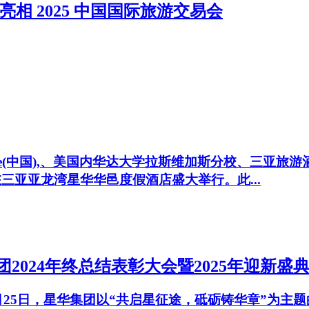
亮相 2025 中国国际旅游交易会
nline(中国),、美国内华达大学拉斯维加斯分校、三
三亚亚龙湾星华华邑度假酒店盛大举行。此...
团2024年终总结表彰大会暨2025年迎新盛
1月25日，星华集团以“共启星征途，砥砺铸华章”为主题