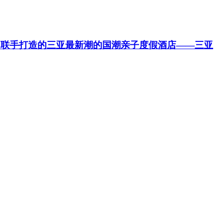
团联手打造的三亚最新潮的国潮亲子度假酒店——三亚