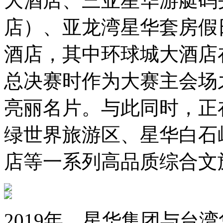
大酒店、三亚星华游艇码
店）、亚龙湾星华套房假
酒店，其中环球城大酒店在
总决赛时作为大赛主会场
亮丽名片。与此同时，正
绿世界旅游区、星华白石
店等一系列高品质综合文
2019年，星华集团与台