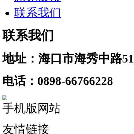
联系我们
联系我们
地址：海口市海秀中路51
电话：0898-66766228
手机版网站
友情链接