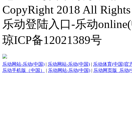
CopyRight 2018 All Rights
乐动登陆入口-乐动online(
琼ICP备12021389号
乐动网站-乐动(中国)
|
乐动网站-乐动(中国)
|
乐动体育(中国)官方网
乐动手机版（中国）
|
乐动网站-乐动(中国)
|
乐动网页版_乐动(