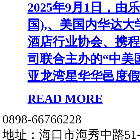
2025年9月1日，由乐
国),、美国内华达
酒店行业协会、携程
司联合主办的“中美
亚龙湾星华华邑度假酒
READ MORE
0898-66766228
地址：海口市海秀中路51-